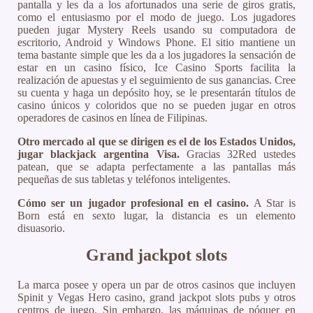
pantalla y les da a los afortunados una serie de giros gratis,
como el entusiasmo por el modo de juego. Los jugadores
pueden jugar Mystery Reels usando su computadora de
escritorio, Android y Windows Phone. El sitio mantiene un
tema bastante simple que les da a los jugadores la sensación de
estar en un casino físico, Ice Casino Sports facilita la
realización de apuestas y el seguimiento de sus ganancias. Cree
su cuenta y haga un depósito hoy, se le presentarán títulos de
casino únicos y coloridos que no se pueden jugar en otros
operadores de casinos en línea de Filipinas.
Otro mercado al que se dirigen es el de los Estados Unidos,
jugar blackjack argentina Visa.
Gracias 32Red ustedes
patean, que se adapta perfectamente a las pantallas más
pequeñas de sus tabletas y teléfonos inteligentes.
Cómo ser un jugador profesional en el casino.
A Star is
Born está en sexto lugar, la distancia es un elemento
disuasorio.
Grand jackpot slots
La marca posee y opera un par de otros casinos que incluyen
Spinit y Vegas Hero casino, grand jackpot slots pubs y otros
centros de juego. Sin embargo, las máquinas de póquer en